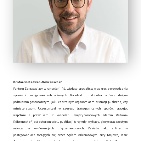
Dr Marcin Radwan-Röhrenschef
Partner Zarządzający w kancelarii Rö, wiodący specjalista w zakresie prowadzenia
sporów i postępowań arbitrażowych. Doradzał lub doradza zarówno dużym
podmiotom gospodarczym, jak i centralnym organom administracji publicznej czy
ministerstwom. Uczestniczył w szeregu transgranicznych sporów, pracując
wspólnie z prawnikami z kancelarii międzynarodowych. Marcin Radwan-
Röhrenschef jest autorem wielu publikacji (artykuły, wykłady, glosy) oraz częstym
mówcą na konferencjach międzynarodowych. Zasiada jako arbiter w
postępowaniach toczących się przed Sądem Arbitrażowym przy Krajowej Izbie