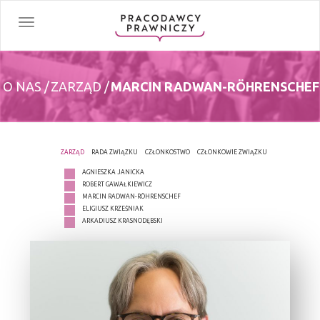
Toggle
navigation
O NAS /
ZARZĄD /
MARCIN RADWAN-RÖHRENSCHEF
ZARZĄD
RADA ZWIĄZKU
CZŁONKOSTWO
CZŁONKOWIE ZWIĄZKU
AGNIESZKA JANICKA
ROBERT GAWAŁKIEWICZ
MARCIN RADWAN-RÖHRENSCHEF
ELIGIUSZ KRZEŚNIAK
ARKADIUSZ KRASNODĘBSKI