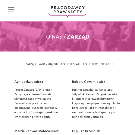
Toggle
navigation
O NAS /
ZARZĄD
ZARZĄD
RADA ZWIĄZKU
CZŁONKOSTWO
CZŁONKOWIE ZWIĄZKU
Agnieszka Janicka
Robert Gawałkiewicz
Prezes Zarządu PZPP, Partner
Partner Zarządzający kancelarią
Zarządzająca biurem kancelarii
Sołtysiński Kawecki Szlęzak. Doradza
Clifford Chance w Warszawie.
klientom w sprawach dotyczących
Doświadczona prawniczka
krajowego i międzynarodowego obrotu
korporacyjna, wyspecjalizowana w
handlowego, jak i w transakcjach i
obsłudze fuzji i przejęć spółek oraz
restrukturyzacjach obejmujących
transakcjach private equity.
różne dziedziny biznesu.
Marcin Radwan-Röhrenschef
Eligiusz Krześniak