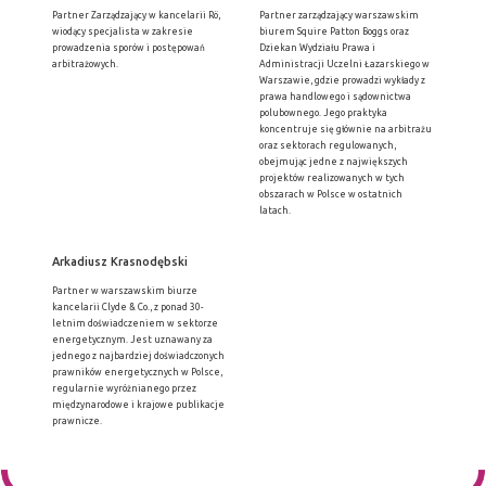
Partner Zarządzający w kancelarii Rö,
Partner zarządzający warszawskim
wiodący specjalista w zakresie
biurem Squire Patton Boggs oraz
prowadzenia sporów i postępowań
Dziekan Wydziału Prawa i
arbitrażowych.
Administracji Uczelni Łazarskiego w
Warszawie, gdzie prowadzi wykłady z
prawa handlowego i sądownictwa
polubownego. Jego praktyka
koncentruje się głównie na arbitrażu
oraz sektorach regulowanych,
obejmując jedne z największych
projektów realizowanych w tych
obszarach w Polsce w ostatnich
latach.
Arkadiusz Krasnodębski
Partner w warszawskim biurze
kancelarii Clyde & Co., z ponad 30-
letnim doświadczeniem w sektorze
energetycznym. Jest uznawany za
jednego z najbardziej doświadczonych
prawników energetycznych w Polsce,
regularnie wyróżnianego przez
międzynarodowe i krajowe publikacje
prawnicze.