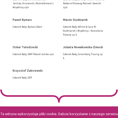
Janicka, Krużewski, Namiotkiewicz i
Nabarro Olswang Pośniak i Sawicki
Wspólnicy sp.k.
sp.k.
Paweł Rymarz
Marcin Studniarek
Członek Rady, Rymarz Zdort
Członek Rady, White & Case M.
Studniarek i Wspólnicy – Kancelaria
Prawna sp. k.
Oskar Tułodziecki
Jolanta Nowakowska-Zimoch
Członek Rady, DWF Poland Jamka sp.k.
Członek Rady, Greenberg Traurig sp.
k.
Krzysztof Zakrzewski
Członek Rady, DZP
Ta witryna wykorzystuje pliki cookie. Dalsze korzystanie z naszego serwisu
POLSKI ZWIĄZEK PRACODAWCÓW PRAWNICZYCH