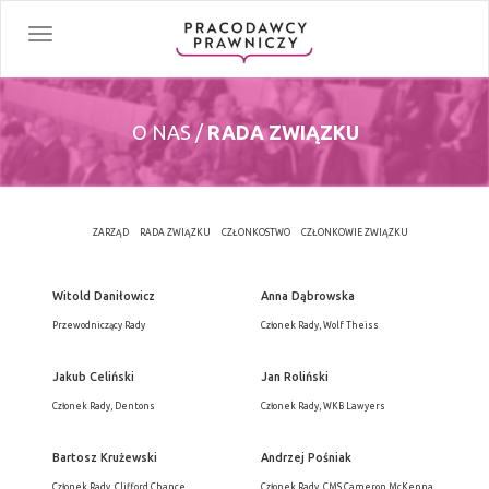
Toggle
navigation
O NAS /
RADA ZWIĄZKU
ZARZĄD
RADA ZWIĄZKU
CZŁONKOSTWO
CZŁONKOWIE ZWIĄZKU
Witold Daniłowicz
Anna Dąbrowska
Przewodniczący Rady
Członek Rady, Wolf Theiss
Jakub Celiński
Jan Roliński
Członek Rady, Dentons
Członek Rady, WKB Lawyers
Bartosz Krużewski
Andrzej Pośniak
Członek Rady, Clifford Chance,
Członek Rady, CMS Cameron McKenna