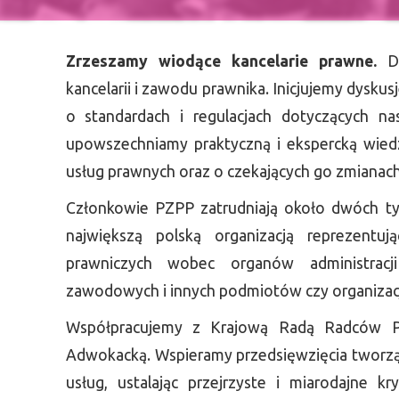
Zrzeszamy wiodące kancelarie prawne.
D
kancelarii i zawodu prawnika. Inicjujemy dyskus
o standardach i regulacjach dotyczących na
upowszechniamy praktyczną i ekspercką wied
usług prawnych oraz o czekających go zmianach
Członkowie PZPP zatrudniają około dwóch ty
największą polską organizacją reprezentuj
prawniczych wobec organów administracji
zawodowych i innych podmiotów czy organizacj
Współpracujemy z Krajową Radą Radców P
Adwokacką. Wspieramy przedsięwzięcia tworzą
usług, ustalając przejrzyste i miarodajne kryt